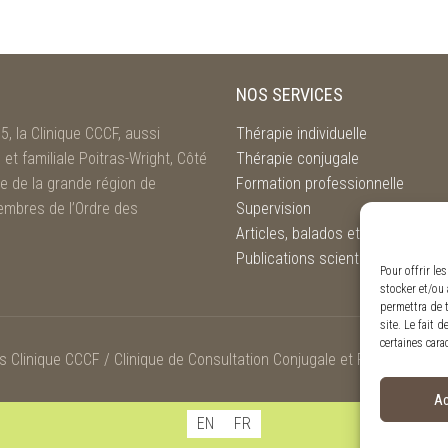
NOS SERVICES
5, la Clinique CCCF, aussi
Thérapie individuelle
et familiale Poitras-Wright, Côté
Thérapie conjugale
le de la grande région de
Formation professionnelle
embres de l’Ordre des
Supervision
Articles, balados et conférences
Publications scientifiques
Pour offrir le
stocker et/ou 
permettra de 
site. Le fait 
certaines cara
Clinique CCCF / Clinique de Consultation Conjugale et Familiale Poitr
Ac
EN
FR