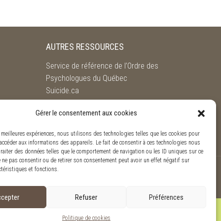
AUTRES RESSOURCES
Service de référence de l’Ordre des
Psychologues du Québec
Suicide.ca
SOS violence conjugale
Gérer le consentement aux cookies
s meilleures expériences, nous utilisons des technologies telles que les cookies pour
accéder aux informations des appareils. Le fait de consentir à ces technologies nous
traiter des données telles que le comportement de navigation ou les ID uniques sur ce
de ne pas consentir ou de retirer son consentement peut avoir un effet négatif sur
ctéristiques et fonctions.
as-Wright, Côté. S.E.N.C.R.L.
cepter
Refuser
Préférences
Politique de cookies