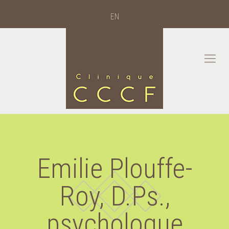
EN
Emilie Plouffe-
Roy, D.Ps.,
psychologue