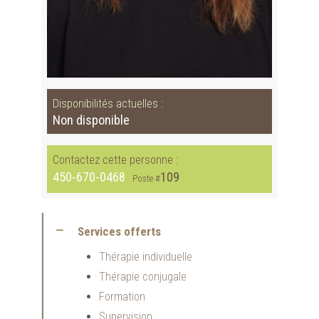
Disponibilités actuelles :
Non disponible
Contactez cette personne :
450-670-0468
109
Poste #
Services offerts
Thérapie individuelle
Thérapie conjugale
Formation
Supervision