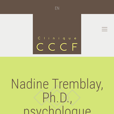
EN
Nadine Tremblay,
Ph.D.,
psychologue