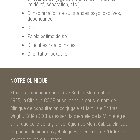
infidélité, séparation, etc.)
Consommation de substances psychoactives,
dépendance
Deuil
Faible estime de soi
Difficultés relationnelles
Orientation sexuelle
NOTRE CLINIQUE
Établie à Longueuil sur la Rive-Sud de Montréal depuis
1985, la Clinique CCCF, aussi connue sous le nom de
Clinique de consultation conjugale et familiale Poitras-
Wright, Côté (CCCF), dessert la clientèle de la Montérégie
ainsi que celle de la grande région de Montréal. La clinique
regroupe plusieurs psychologues, membres de l’Ordre des
Psychologues du Québec.