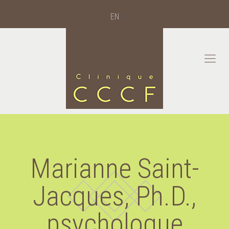
EN
Marianne Saint-
Jacques, Ph.D.,
psychologue