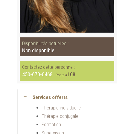
Disponibilités actuelles :
Non disponible
Contactez cette personne :
450-670-0468
108
Poste #
Services offerts
Thérapie individuelle
Thérapie conjugale
Formation
Supervision