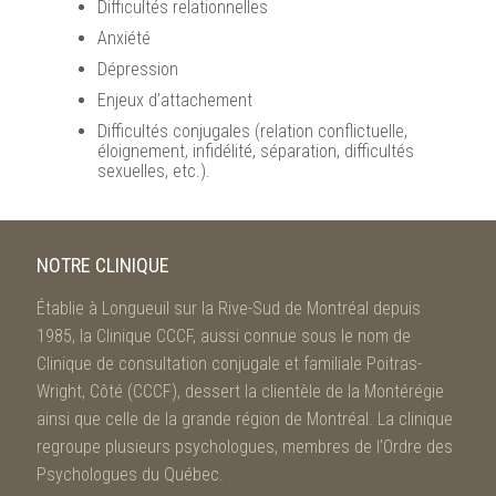
Difficultés relationnelles
Anxiété
Dépression
Enjeux d’attachement
Difficultés conjugales (relation conflictuelle,
éloignement, infidélité, séparation, difficultés
sexuelles, etc.).
NOTRE CLINIQUE
Établie à Longueuil sur la Rive-Sud de Montréal depuis
1985, la Clinique CCCF, aussi connue sous le nom de
Clinique de consultation conjugale et familiale Poitras-
Wright, Côté (CCCF), dessert la clientèle de la Montérégie
ainsi que celle de la grande région de Montréal. La clinique
regroupe plusieurs psychologues, membres de l’Ordre des
Psychologues du Québec.