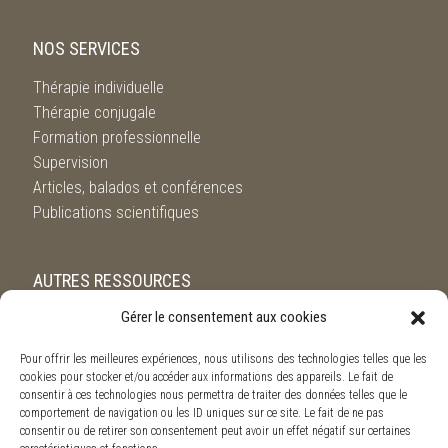
NOS SERVICES
Thérapie individuelle
Thérapie conjugale
Formation professionnelle
Supervision
Articles, balados et conférences
Publications scientifiques
AUTRES RESSOURCES
Gérer le consentement aux cookies
Service de référence de l’Ordre des Psychologues du
Québec
Pour offrir les meilleures expériences, nous utilisons des technologies telles que les
Suicide.ca
cookies pour stocker et/ou accéder aux informations des appareils. Le fait de
SOS violence conjugale
consentir à ces technologies nous permettra de traiter des données telles que le
comportement de navigation ou les ID uniques sur ce site. Le fait de ne pas
consentir ou de retirer son consentement peut avoir un effet négatif sur certaines