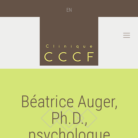
EN
Béatrice Auger,
Ph.D.,
psychologue