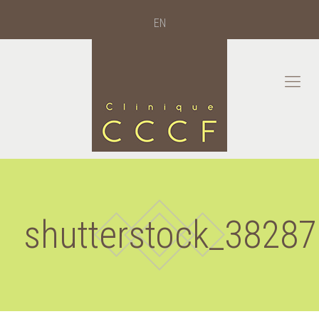
EN
shutterstock_3828