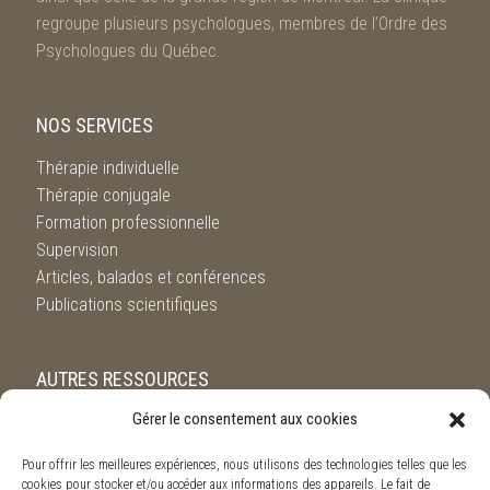
regroupe plusieurs psychologues, membres de l’Ordre des
Psychologues du Québec.
NOS SERVICES
Thérapie individuelle
Thérapie conjugale
Formation professionnelle
Supervision
Articles, balados et conférences
Publications scientifiques
AUTRES RESSOURCES
Gérer le consentement aux cookies
Service de référence de l’Ordre des Psychologues du
Québec
Pour offrir les meilleures expériences, nous utilisons des technologies telles que les
Suicide.ca
cookies pour stocker et/ou accéder aux informations des appareils. Le fait de