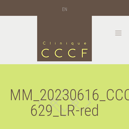
EN
MM_20230616_CCC
629_LR-red