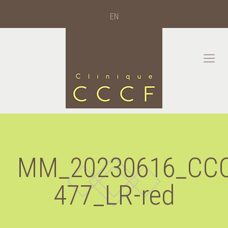
EN
MM_20230616_CCC
477_LR-red