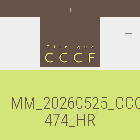
EN
MM_20260525_CCCF
474_HR