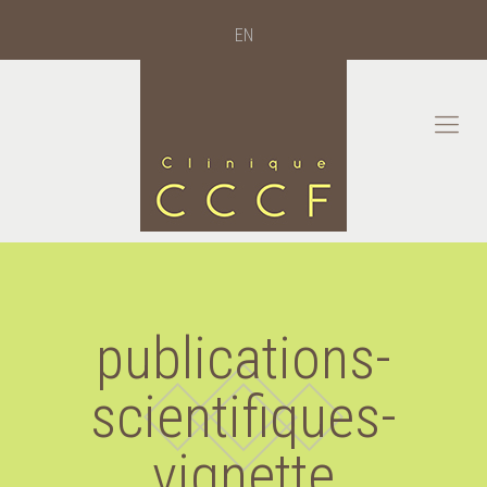
EN
publications-
scientifiques-
vignette